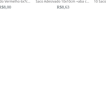
Estojo de Veludo Vermelho 6x7cm Corrente
Saco Adesivado 10x10cm +aba com 100 unidades
R$
8,00
R$
8,63