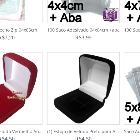
Fecho Zip 04x05cm
100 Saco Adesivado 04x04cm +aba
100 Sa
R$
3,20
R$
3,95
(1) Estojo de Veludo Vermelho Anel H
(1) Estojo de Veludo Preto para Anel H
R$
4,50
R$
4,50