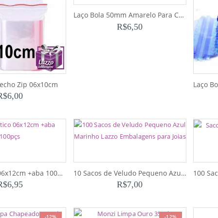
Laço Bola 50mm Amarelo Para Cestas e Decoração
R$
6,50
Fecho Zip 06x10cm
R$
6,00
Saco Plastico 06x12cm +aba 100pçs
10 Sacos de Veludo Pequeno Azul Marinho
R$
6,95
R$
7,00
-12%
-12%