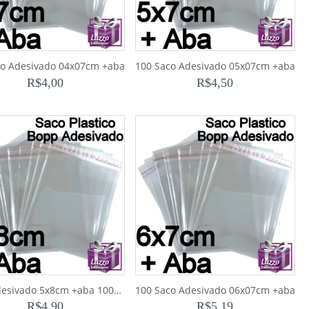
co Adesivado 04x07cm +aba
100 Saco Adesivado 05x07cm +aba
R$
4,00
R$
4,50
Saco Adesivado 5x8cm +aba 100pçs
100 Saco Adesivado 06x07cm +aba
R$
4,90
R$
5,19