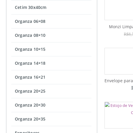
Cetim 30x40cm
Organza 06×08
Monzi Limp
R$
8,
Organza 08×10
Organza 10×15
Organza 14×18
Organza 16×21
Organza 20×25
Organza 20×30
Organza 20×35
Expositores