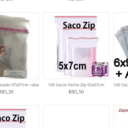
sivado 07x07cm +aba
100 Sacos Fecho Zip 05x07cm
100 Sa
R$
5,20
R$
5,50