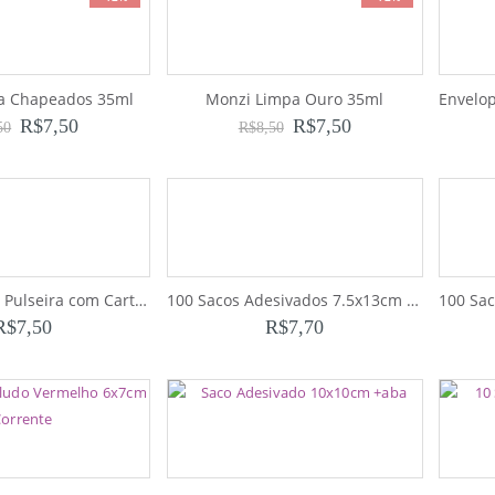
a Chapeados 35ml
Monzi Limpa Ouro 35ml
R$
7,50
R$
7,50
50
R$
8,50
Envelope para Pulseira com Cartela Bege
100 Sacos Adesivados 7.5x13cm +aba
R$
7,50
R$
7,70