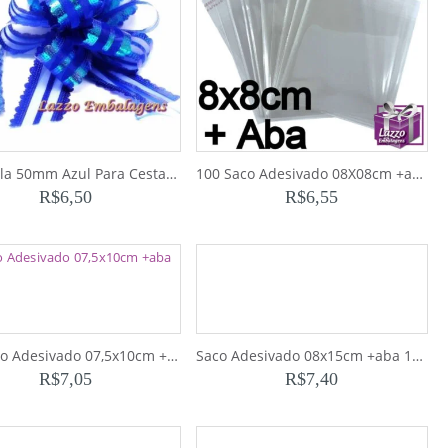
Laço Bola 50mm Azul Para Cestas e Decoração
100 Saco Adesivado 08X08cm +aba
R$
6,50
R$
6,55
100 Saco Adesivado 07,5x10cm +aba
Saco Adesivado 08x15cm +aba 100pçs
R$
7,05
R$
7,40